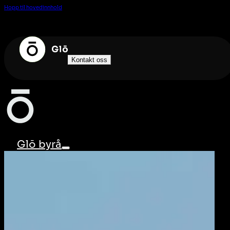
Hopp til hovedinnhold
Kontakt oss
Glö byrå
Byråtjenester
Glö Event
Om oss
Kontakt oss