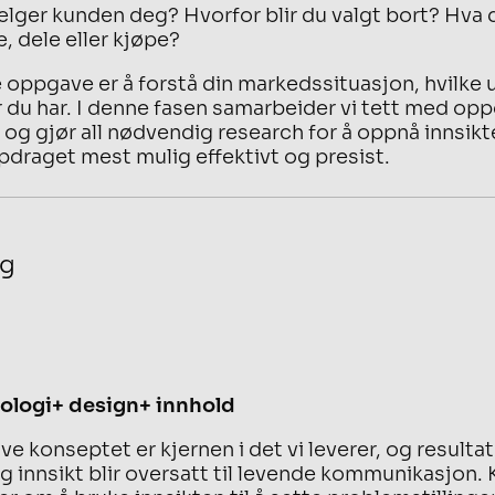
elger kunden deg? Hvorfor blir du valgt bort? Hva d
ke, dele eller kjøpe?
e oppgave er å forstå din markedssituasjon, hvilke 
r du har. I denne fasen samarbeider vi tett med opp
r og gjør all nødvendig research for å oppnå innsik
pdraget mest mulig effektivt og presist.
ng
nologi+ design+ innhold
ve konseptet er kjernen i det vi leverer, og resulta
og innsikt blir oversatt til levende kommunikasjon. 