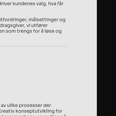
river kundenes valg, hva får
utfordringer, målsettinger og
dragsgiver, vi utfører
ten som trengs for å løse og
t av ulike prosesser der
Kreativ konseptutvikling for