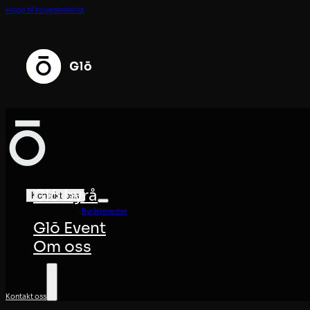
Hopp til hovedinnhold
Glö byrå
Kontakt oss
Byråtjenester
Glö Event
Om oss
Kontakt oss