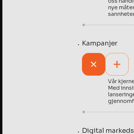
oss handl
nye måter
sannheter
Kampanjer
Vår kjern
Med innsi
lanseringe
gjennomfø
Digital markeds