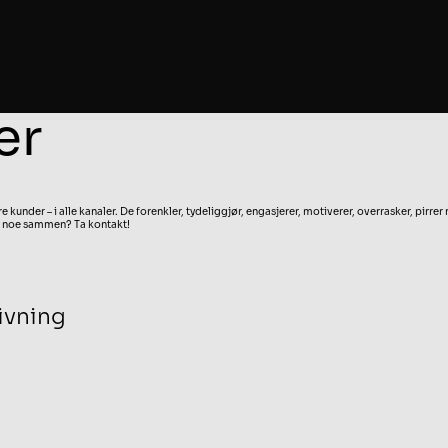
er
kunder – i alle kanaler. De forenkler, tydeliggjør, engasjerer, motiverer, overrasker, pirre
til noe sammen? Ta kontakt!
ivning