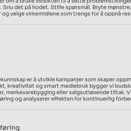
er om å bruke innsikten til å sette problemstilling
. Snu det på hodet. Stille spørsmål. Bryte mønstre.
 og velge virkemidlene som trengs for å oppnå resu
ekunnskap er å utvikle kampanjer som skaper oppm
kt, kreativitet og smart mediebruk bygger vi budsk
r, merkevarebygging eller salgsutløsende tiltak. Vi
ring og analyserer effekten for kontinuerlig forbe
føring