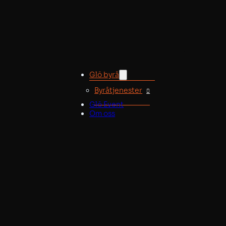
Glö byrå
Byråtjenester
Glö Event
Om oss