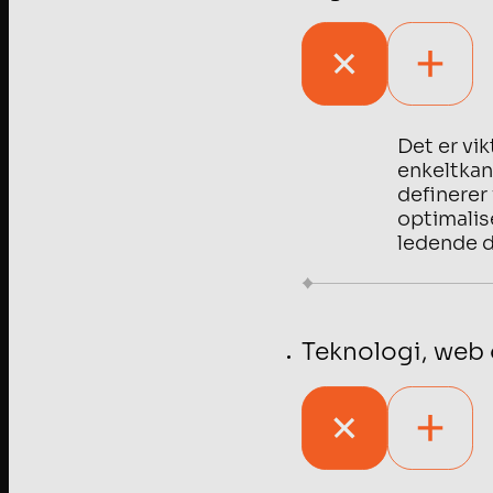
Det er vik
enkeltkan
definerer
optimalise
ledende d
Teknologi, web 