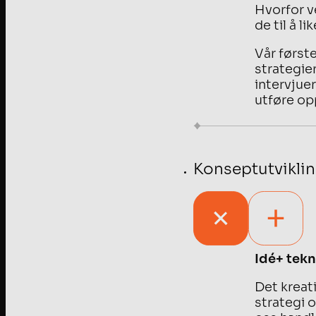
Hvorfor v
de til å li
Vår først
strategie
intervjue
utføre op
Konseptutvikli
Idé+ tek
Det kreati
strategi 