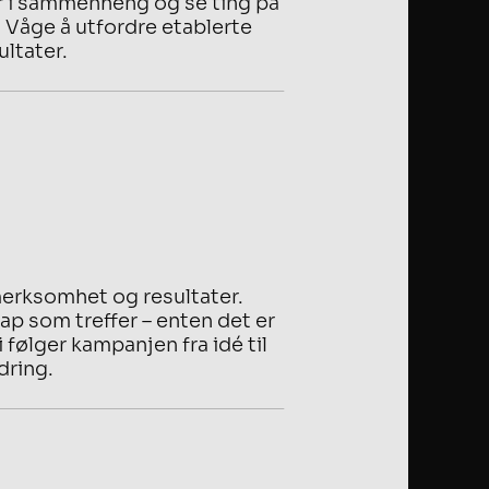
er i sammenheng og se ting på
 Våge å utfordre etablerte
ltater.
erksomhet og resultater.
ap som treffer – enten det er
 følger kampanjen fra idé til
dring.