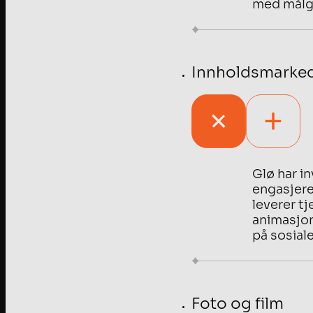
med målg
Innholdsmarked
Glø har i
engasjere
leverer tj
animasjon
på sosial
Foto og film