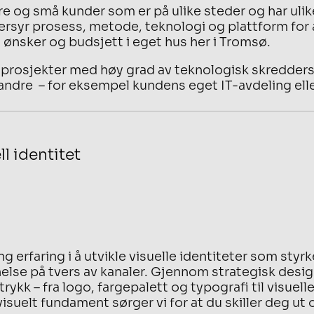
re og små kunder som er på ulike steder og har ulik
ersyr prosess, metode, teknologi og plattform for
 ønsker og budsjett i eget hus her i Tromsø.
 prosjekter med høy grad av teknologisk skredder
andre – for eksempel kundens eget IT-avdeling elle
l identitet
ng erfaring i å utvikle visuelle identiteter som sty
else på tvers av kanaler. Gjennom strategisk desig
trykk – fra logo, fargepalett og typografi til visue
visuelt fundament sørger vi for at du skiller deg u