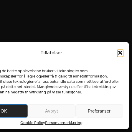
Tillatelser
g de beste opplevelsene bruker vi teknologier som
skapsler for å lagre og/eller få tilgang til enhetsinformasjon.
l disse teknologiene lar oss behandle data som nettleseratferd eller
 på dette nettstedet. Manglende samtykke eller tilbaketrekking av
n ha negativ innvirkning på visse funksjoner.
OK
Avbryt
Preferanser
Cookie Policy
Personvernerklæring