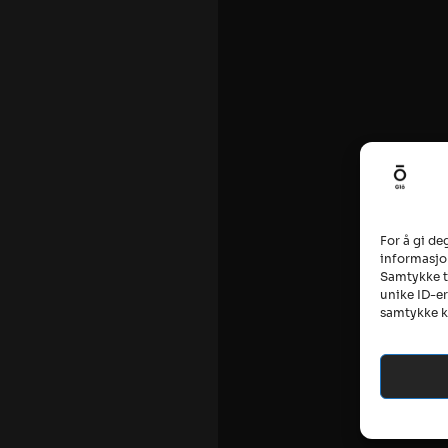
For å gi de
informasjon
Samtykke ti
unike ID-er
samtykke ka