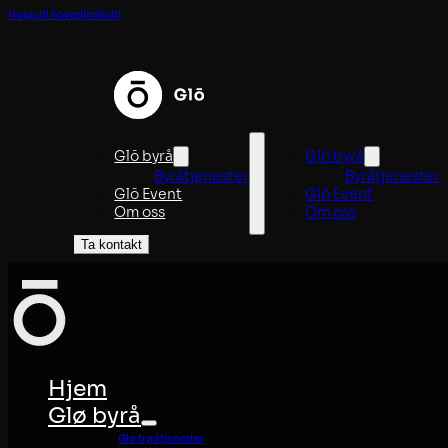
Hopp til hovedinnhold
Glö byrå
Glö byrå
Byråtjenester
Byråtjenester
Glö Event
Glö Event
Om oss
Om oss
Ta kontakt
Hjem
Glø byrå
Glø byråtjenester